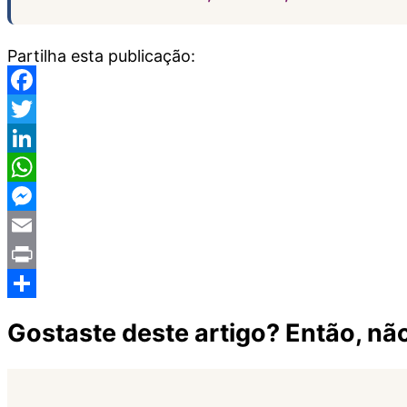
Partilha esta publicação:
Facebook
Twitter
LinkedIn
WhatsApp
Messenger
Email
Print
Share
Gostaste deste artigo? Então, não 