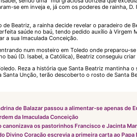
a Isabel, sendo uma “mui graciosa donzela que exced
ram-se em inveja e, já com os poderes de rainha, D. 
 de Beatriz, a rainha decide revelar o paradeiro de B
rfeita saúde no baú, tendo pedido auxílio à Virgem Ma
ar a sua Imaculada Conceição.
e, entrando num mosteiro em Toledo onde preparou-se
o no baú (D. Isabel, a Católica), Beatriz conseguiu c
 Toledo. Reza a história que Santa Beatriz mantinha 
 a Santa Unção, terão descoberto o rosto de Santa B
drina de Balazar passou a alimentar-se apenas de E
 Ordem da Imaculada Conceição
o canonizava os pastorinhos Francisco e Jacinta Ma
o Divino Coração escrevia a primeira carta ao Papa L