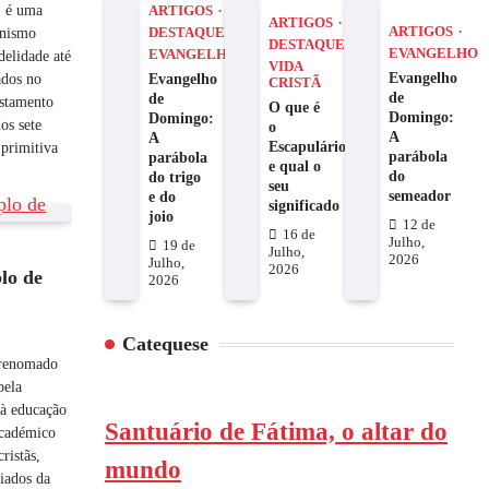
, é uma
ARTIGOS
ARTIGOS
anismo
ARTIGOS
DESTAQUES
DESTAQUES
EVANGELHO
delidade até
EVANGELHO
VIDA
Evangelho
ados no
Evangelho
CRISTÃ
de
de
estamento
O que é
Domingo:
Domingo:
os sete
o
A
A
Escapulário
 primitiva
parábola
parábola
e qual o
do
do trigo
seu
semeador
e do
significado
joio
12 de
16 de
Julho,
19 de
S
Julho,
2026
Julho,
2026
lo de
2026
Catequese
 renomado
pela
 à educação
Santuário de Fátima, o altar do
académico
ristãs,
mundo
iados da