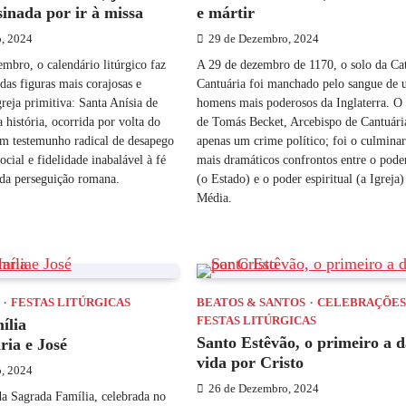
sinada por ir à missa
e mártir
, 2024
29 de Dezembro, 2024
mbro, o calendário litúrgico faz
A 29 de dezembro de 1170, o solo da Cat
as figuras mais corajosas e
Cantuária foi manchado pelo sangue de 
greja primitiva: Santa Anísia de
homens mais poderosos da Inglaterra. O 
a história, ocorrida por volta do
de Tomás Becket, Arcebispo de Cantuária
um testemunho radical de desapego
apenas um crime político; foi o culmina
social e fidelidade inabalável à fé
mais dramáticos confrontos entre o pode
 da perseguição romana.
(o Estado) e o poder espiritual (a Igreja
Média.
FESTAS LITÚRGICAS
BEATOS & SANTOS
CELEBRAÇÕE
FESTAS LITÚRGICAS
ília
Santo Estêvão, o primeiro a d
ria e José
vida por Cristo
, 2024
26 de Dezembro, 2024
 da Sagrada Família, celebrada no