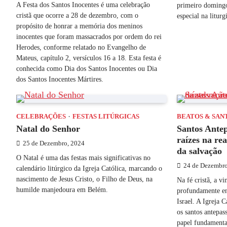
A Festa dos Santos Inocentes é uma celebração
primeiro doming
cristã que ocorre a 28 de dezembro, com o
especial na litur
propósito de honrar a memória dos meninos
inocentes que foram massacrados por ordem do rei
Herodes, conforme relatado no Evangelho de
Mateus, capítulo 2, versículos 16 a 18. Esta festa é
conhecida como Dia dos Santos Inocentes ou Dia
dos Santos Inocentes Mártires.
CELEBRAÇÕES
FESTAS LITÚRGICAS
BEATOS & SAN
Natal do Senhor
Santos Antep
raízes na re
25 de Dezembro, 2024
da salvação
O Natal é uma das festas mais significativas no
24 de Dezembro
calendário litúrgico da Igreja Católica, marcando o
nascimento de Jesus Cristo, o Filho de Deus, na
Na fé cristã, a v
humilde manjedoura em Belém.
profundamente en
Israel. A Igreja C
os santos antepas
papel fundament