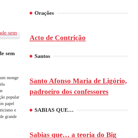
Orações
Acto de Contrição
S
de sem
Santos
i um monge
Santo Afonso Maria de Ligório,
ela
padroeiro dos confessores
as
ção popular
um papel
SABIAS QUE…
ticismo e
 de grande
Sabias que… a teoria do Big