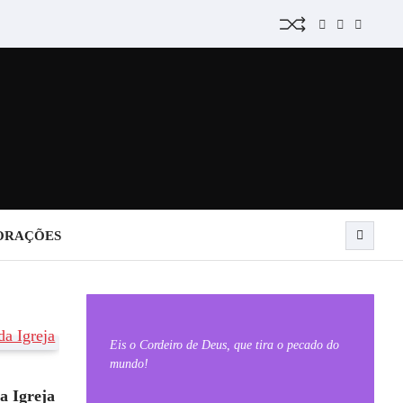
Facebook
YouTube
Instagra
ORAÇÕES
Eis o Cordeiro de Deus, que tira o pecado do
mundo!
S
a Igreja