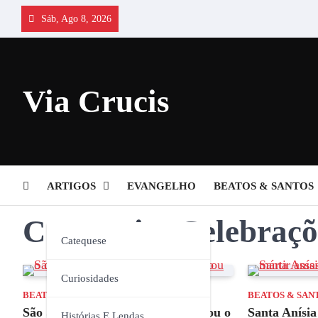
Skip
Sáb, Ago 8, 2026
to
content
Via Crucis
ARTIGOS
EVANGELHO
BEATOS & SANTOS
Categoria:
Celebraçõ
Catequese
Curiosidades
BEATOS & SANTOS
CELEBRAÇÕES
BEATOS & SAN
São Silvestre, aquele que consolidou o
Santa Anísia
Histórias E Lendas