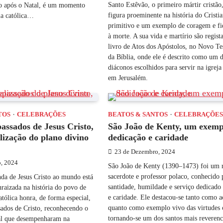
Santo Estêvão, o primeiro mártir cristão
o após o Natal, é um momento
figura proeminente na história do Cristi
gia católica…
primitivo e um exemplo de coragem e fi
à morte. A sua vida e martírio são regist
livro de Atos dos Apóstolos, no Novo T
da Bíblia, onde ele é descrito como um d
diáconos escolhidos para servir na igreja
em Jerusalém.
TOS
CELEBRAÇÕES
BEATOS & SANTOS
CELEBRAÇÕE
assados de Jesus Cristo,
São João de Kenty, um exemp
alização do plano divino
dedicação e caridade
23 de Dezembro, 2024
, 2024
São João de Kenty (1390–1473) foi um
sacerdote e professor polaco, conhecido 
inda de Jesus Cristo ao mundo está
santidade, humildade e serviço dedicado
raizada na história do povo de
e caridade. Ele destacou-se tanto como 
atólica honra, de forma especial,
quanto como exemplo vivo das virtudes c
sados de Cristo, reconhecendo o
tornando-se um dos santos mais reverenc
al que desempenharam na