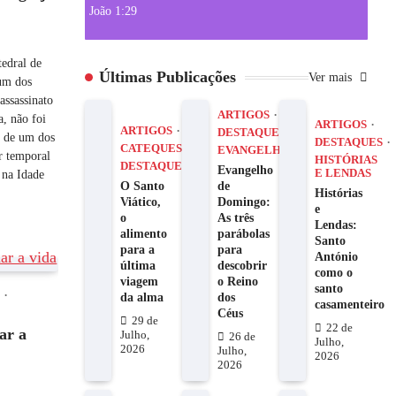
João 1:29
edral de
Últimas Publicações
Ver mais
um dos
assassinato
ARTIGOS
, não foi
ARTIGOS
ARTIGOS
DESTAQUES
r de um dos
DESTAQUES
CATEQUESE
EVANGELHO
r temporal
HISTÓRIAS
DESTAQUES
Evangelho
E LENDAS
) na Idade
O Santo
de
Histórias
Viático,
Domingo:
e
o
As três
Lendas:
alimento
parábolas
Santo
para a
para
António
última
descobrir
como o
viagem
o Reino
santo
S
da alma
dos
casamenteiro
Céus
29 de
22 de
ar a
Julho,
26 de
Julho,
2026
Julho,
2026
2026