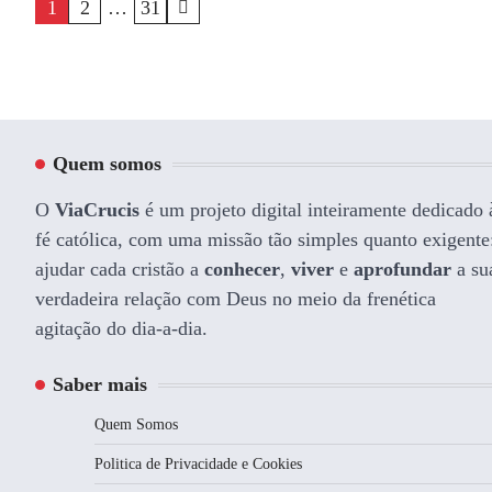
Paginação
1
2
…
31
dos
conteúdos
Quem somos
O
ViaCrucis
é um projeto digital inteiramente dedicado 
fé católica, com uma missão tão simples quanto exigente
ajudar cada cristão a
conhecer
,
viver
e
aprofundar
a su
verdadeira relação com Deus no meio da frenética
agitação do dia-a-dia.
Saber mais
Quem Somos
Politica de Privacidade e Cookies