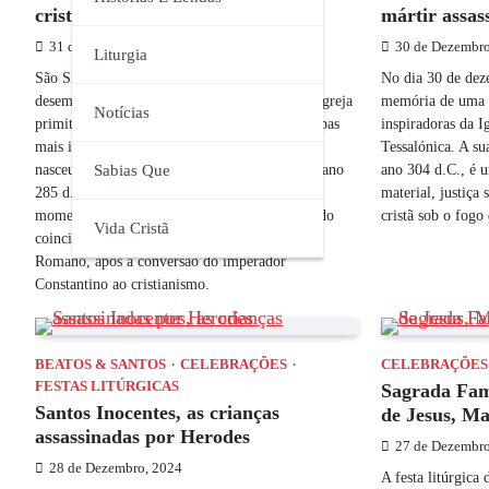
cristianismo no Império Romano
mártir assas
31 de Dezembro, 2024
30 de Dezembro
Liturgia
São Silvestre, Papa e santo da Igreja Católica,
No dia 30 de deze
desempenhou um papel crucial na história da Igreja
memória de uma d
Notícias
primitiva, sendo reconhecido como um dos papas
inspiradoras da I
mais importantes do período pós-imperial. Ele
Tessalónica. A su
nasceu em Roma, provavelmente por volta do ano
ano 304 d.C., é 
Sabias Que
285 d.C., e ascendeu ao papado em 314, num
material, justiça 
momento crítico da história cristã. O seu papado
cristã sob o fogo
Vida Cristã
coincidiu com a época de transição do Império
Romano, após a conversão do imperador
Constantino ao cristianismo.
BEATOS & SANTOS
CELEBRAÇÕES
CELEBRAÇÕES
FESTAS LITÚRGICAS
Sagrada Fam
Santos Inocentes, as crianças
de Jesus, Ma
assassinadas por Herodes
27 de Dezembro
28 de Dezembro, 2024
A festa litúrgica