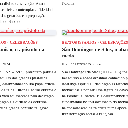
Polónia.
no divino da salvação. A sua
s fiéis a contemplar a fidelidade
das gerações e a preparação
da do Salvador.
TOS
CELEBRAÇÕES
BEATOS & SANTOS
CELEBRAÇÕE
nísio, o apóstolo da
São Domingos de Silos, o aba
medo
, 2024
20 de Dezembro, 2024
 (1521–1597), presbítero jesuíta e
São Domingos de Silos (1000-1073) fo
 foi um dos grandes pilares da
beneditino e abade espanhol conhecido p
, desempenhando um papel crucial
liderança espiritual, dedicação às reform
 da fé na Europa Central durante o
monásticas e por ser uma figura de devo
a vida foi marcada pela dedicação
na Península Ibérica. Ele desempenhou 
gação e à difusão da doutrina
fundamental no fortalecimento do monas
s de grande conflito religioso.
na consolidação da fé cristã numa época
transformação social e religiosa.