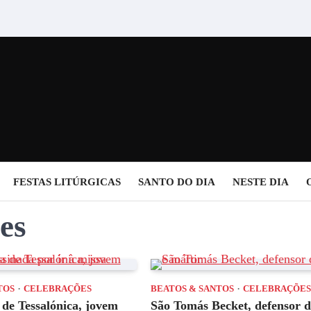
FESTAS LITÚRGICAS
SANTO DO DIA
NESTE DIA
es
TOS
CELEBRAÇÕES
BEATOS & SANTOS
CELEBRAÇÕE
 de Tessalónica, jovem
São Tomás Becket, defensor d