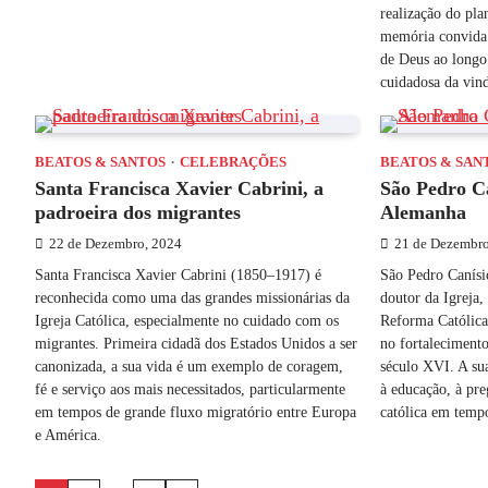
realização do pla
memória convida o
de Deus ao longo 
cuidadosa da vin
BEATOS & SANTOS
CELEBRAÇÕES
BEATOS & SAN
Santa Francisca Xavier Cabrini, a
São Pedro Ca
padroeira dos migrantes
Alemanha
22 de Dezembro, 2024
21 de Dezembro
Santa Francisca Xavier Cabrini (1850–1917) é
São Pedro Canísio
reconhecida como uma das grandes missionárias da
doutor da Igreja,
Igreja Católica, especialmente no cuidado com os
Reforma Católica
migrantes. Primeira cidadã dos Estados Unidos a ser
no fortalecimento
canonizada, a sua vida é um exemplo de coragem,
século XVI. A su
fé e serviço aos mais necessitados, particularmente
à educação, à pre
em tempos de grande fluxo migratório entre Europa
católica em tempo
e América.