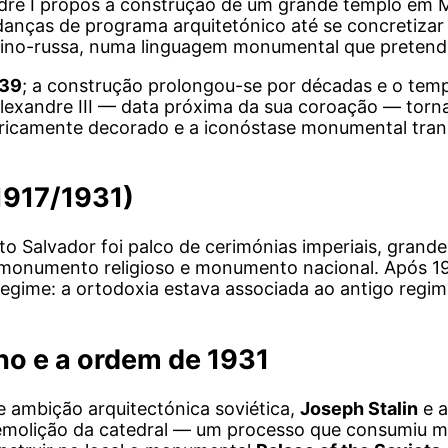
andre I propôs a construção de um grande templo em 
anças de programa arquitetónico até se concretizar
ino-russa, numa linguagem monumental que pretendia li
39
; a construção prolongou-se por décadas e o tem
Alexandre III — data próxima da sua coroação — torn
 ricamente decorado e a iconóstase monumental tran
1917/1931)
o Salvador foi palco de cerimónias imperiais, grandes
r: monumento religioso e monumento nacional. Após 1
egime: a ortodoxia estava associada ao antigo regim
o e a ordem de 1931
de ambição arquitectónica soviética,
Joseph Stalin
e a
demolição da catedral — um processo que consumiu m