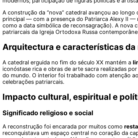
modernos; participação de figuras políticas e artis
A construção da “nova” catedral avançou ao longo d
principal — com a presença do Patriarca Alexy II —
como a data simbólica de reconsagração). A nova c
patriarcais da Igreja Ortodoxa Russa contemporâne
Arquitectura e características d
A catedral erguida no fim do século XX mantém a
l
iconóstase rica e obras de arte sacra realizadas p
do mundo. O interior foi trabalhado com atenção ao 
celebrações patriarcais.
Impacto cultural, espiritual e polí
Significado religioso e social
A reconstrução foi encarada por muitos como
rest
reconquistava um espaço central no coração da capi