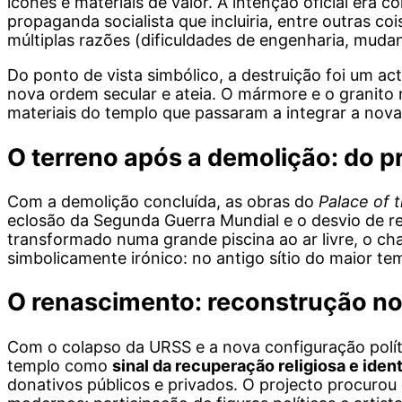
ícones e materiais de valor. A intenção oficial era 
propaganda socialista que incluiria, entre outras c
múltiplas razões (dificuldades de engenharia, muda
Do ponto de vista simbólico, a destruição foi um ac
nova ordem secular e ateia. O mármore e o granito 
materiais do templo que passaram a integrar a nova 
O terreno após a demolição: do p
Com a demolição concluída, as obras do
Palace of 
eclosão da Segunda Guerra Mundial e o desvio de re
transformado numa grande piscina ao ar livre, o 
simbolicamente irónico: no antigo sítio do maior tem
O renascimento: reconstrução no
Com o colapso da URSS e a nova configuração políti
templo como
sinal da recuperação religiosa e ident
donativos públicos e privados. O projecto procuro