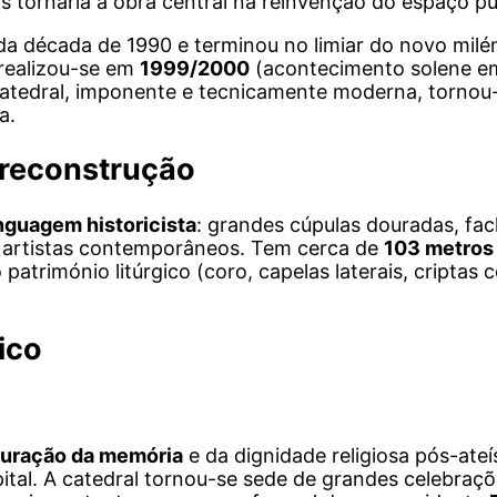
tas tornaria a obra central na reinvenção do espaço p
a década de 1990 e terminou no limiar do novo milén
 realizou-se em
1999/2000
(acontecimento solene em
atedral, imponente e tecnicamente moderna, tornou-
a.
a reconstrução
inguagem historicista
: grandes cúpulas douradas, f
or artistas contemporâneos. Tem cerca de
103 metros 
património litúrgico (coro, capelas laterais, cripta
tico
auração da memória
e da dignidade religiosa pós-ateí
tal. A catedral tornou-se sede de grandes celebraçõ