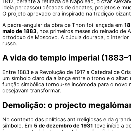
1812, perante a retirada de Napoleão, o czar Alex
ideia perpassou décadas de debates, projetos e mud
O projeto aprovado era inspirado na tradição bizant
A pedra-angular da obra de Thon foi lançada em
18
maio de 1883
, nos primeiros meses do reinado de 
ortodoxo de Moscovo. A cúpula dourada, o interior
russo.
A vida do templo imperial (1883–
Entre 1883 e a Revolução de 1917 a Catedral de Crist
um símbolo claro da aliança entre o trono e o alta
função simbólica tornou-se incómoda para o novo r
desejavam transformar.
Demolição: o projecto megalóman
No contexto das políticas antirreligiosas e da gran
símbolo. Em
5 de dezembro de 1931
teve início a 