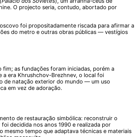
(
Palácio dos Sovietes
), um arranha-céus de
nine. O projecto seria, contudo, abortado por
 Moscovo foi propositadamente riscada para afirmar a
ções do metro e outras obras públicas — vestígios
fim; as fundações foram iniciadas, porém a
e a era Khrushchov-Brezhnev, o local foi
o de natação exterior do mundo — um uso
blica em vez de adoração.
mento de restauração simbólica: reconstruir o
 foi decidida nos anos 1990 e realizada por
 ao mesmo tempo que adaptava técnicas e materiais