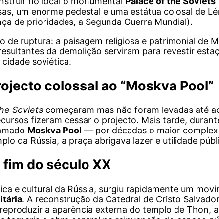
construir no local o monumental
Palace of the Soviets
oisas, um enorme pedestal e uma estátua colosal de Lé
nça de prioridades, a Segunda Guerra Mundial).
to de ruptura: a paisagem religiosa e patrimonial de
resultantes da demolição serviram para revestir esta
cidade soviética.
rojecto colossal ao “Moskva Pool”
the Soviets
começaram mas não foram levadas até ao 
cursos fizeram cessar o projecto. Mais tarde, durant
chamado
Moskva Pool
— por décadas o maior complex
plo da Rússia, a praça abrigava lazer e utilidade pú
 fim do século XX
ca e cultural da Rússia, surgiu rapidamente um movi
itária
. A reconstrução da Catedral de Cristo Salvador
u reproduzir a aparência externa do templo de Thon,