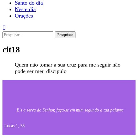
Santo do dia
Neste dia
Orações
Pesquisar
por:
cit18
Quem não tomar a sua cruz para me seguir não
pode ser meu discípulo
Eis a serva do Senhor, faça-se em mim segundo a tua palavra
Lucas 1, 38