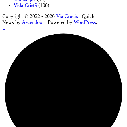
Vida Cristã
(108)
Copyright © 2022 - 2026
Via Crucis
| Quick
News by
Ascendoor
| Powered by
WordPress
.